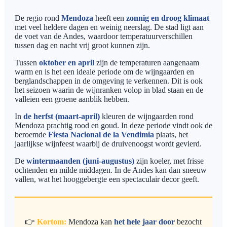
De regio rond
Mendoza
heeft een
zonnig en droog klimaat
met veel heldere dagen en weinig neerslag. De stad ligt aan
de voet van de Andes, waardoor temperatuurverschillen
tussen dag en nacht vrij groot kunnen zijn.
Tussen
oktober en april
zijn de temperaturen aangenaam
warm en is het een ideale periode om de wijngaarden en
berglandschappen in de omgeving te verkennen. Dit is ook
het seizoen waarin de wijnranken volop in blad staan en de
valleien een groene aanblik hebben.
In
de herfst (maart-april)
kleuren de wijngaarden rond
Mendoza prachtig rood en goud. In deze periode vindt ook de
beroemde
Fiesta Nacional de la Vendimia
plaats, het
jaarlijkse wijnfeest waarbij de druivenoogst wordt gevierd.
De
wintermaanden (juni-augustus)
zijn koeler, met frisse
ochtenden en milde middagen. In de Andes kan dan sneeuw
vallen, wat het hooggebergte een spectaculair decor geeft.
👉
Kortom:
Mendoza kan
het hele jaar door
bezocht