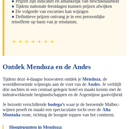
●
Prijzen zijn indicatief en afhankelijk van beschikbaarheid
●
Tijdens nationale feestdagen kunnen prijzen afwijken
●
De volgorde van excursies kan wijzigen
●
Definitieve prijzen ontvang je in een persoonlijke
reisofferte op basis van je reisdatum.
‹♦› ‹♦› ‹♦› ‹♦› ‹♦› ‹♦› ‹♦›
Ontdek Mendoza en de Andes
Tijdens deze 4-daagse bouwsteen ontdek je
Mendoza
, de
wereldberoemde wijnregio aan de voet van de
Andes
. Je verblijft
drie nachten in een centraal gelegen hotel en maakt kennis met de
indrukwekkende berglandschappen en de Argentijnse gastvrijheid.
Je bezoekt verschillende
bodega’s
waar je de beroemde Malbec-
wijnen proeft en maakt een spectaculaire tocht over de
Alta
Montaña
route, richting de hoogste toppen van het continent.
Hoogtepunten in Mendoza: