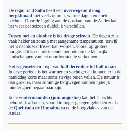
De regio rond
Salta
heeft een
overwegend droog
bergklimaat
met veel zonuren, warme dagen en koele
nachten. Door de ligging aan de oostkant van de Andes kan
het weer per seizoen duidelijk verschillen.
Tussen
mei en oktober
is het
droge seizoen
. De dagen zijn
vaak helder en zonnig met aangename temperaturen, terwijl
het ’s nachts wat frisser kan worden, vooral op grotere
hoogte. Dit is een uitstekende periode om de kleurrijke
landschappen van het noordwesten te verkennen.
Het
regenseizoen
loopt van
half december tot half maart
.
In deze periode is het warmer en vochtiger en kunnen er in de
namiddag korte maar soms stevige buien vallen. De natuur is
dan groener, maar sommige bergwegen kunnen tijdelijk
minder goed begaanbaar zijn.
In de
wintermaanden (juni-augustus)
kan het ’s nachts
behoorlijk afkoelen, vooral in hoger gelegen gebieden zoals
de
Quebrada de Humahuaca
en de hoogvlaktes van de
Andes.