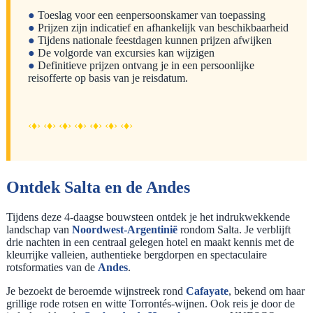
●
Toeslag voor een eenpersoonskamer van toepassing
●
Prijzen zijn indicatief en afhankelijk van beschikbaarheid
●
Tijdens nationale feestdagen kunnen prijzen afwijken
●
De volgorde van excursies kan wijzigen
●
Definitieve prijzen ontvang je in een persoonlijke
reisofferte op basis van je reisdatum.
‹♦› ‹♦› ‹♦› ‹♦› ‹♦› ‹♦› ‹♦›
Ontdek Salta en de Andes
Tijdens deze 4-daagse bouwsteen ontdek je het indrukwekkende
landschap van
Noordwest-Argentinië
rondom Salta. Je verblijft
drie nachten in een centraal gelegen hotel en maakt kennis met de
kleurrijke valleien, authentieke bergdorpen en spectaculaire
rotsformaties van de
Andes
.
Je bezoekt de beroemde wijnstreek rond
Cafayate
, bekend om haar
grillige rode rotsen en witte Torrontés-wijnen. Ook reis je door de